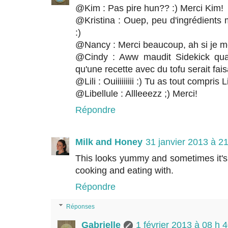
@Kim : Pas pire hun?? :) Merci Kim!
@Kristina : Ouep, peu d'ingrédients m
:)
@Nancy : Merci beaucoup, ah si je m
@Cindy : Aww maudit Sidekick quan
qu'une recette avec du tofu serait fais
@Lili : Ouiiiiiiiii :) Tu as tout compris L
@Libellule : Allleeezz ;) Merci!
Répondre
Milk and Honey
31 janvier 2013 à 2
This looks yummy and sometimes it's 
cooking and eating with.
Répondre
Réponses
Gabrielle
1 février 2013 à 08 h 